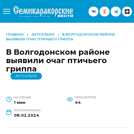
Перейти
к
содержанию
ГЛАВНАЯ
»
АКТУАЛЬНО
»
В ВОЛГОДОНСКОМ РАЙОНЕ
ВЫЯВИЛИ ОЧАГ ПТИЧЬЕГО ГРИППА
В Волгодонском районе
выявили очаг птичьего
гриппа
АКТУАЛЬНО
НА ЧТЕНИЕ
ПРОСМОТРОВ
1 мин
44
ОПУБЛИКОВАНО
08.02.2024