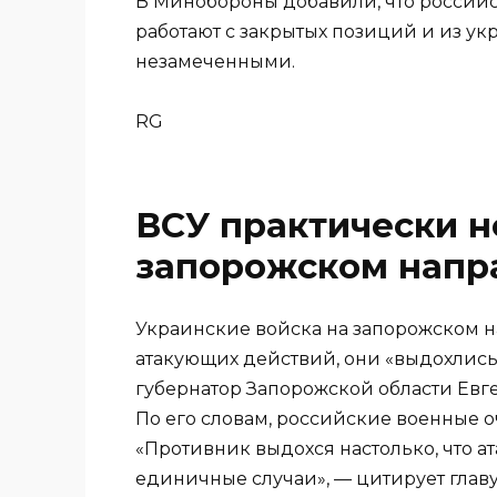
В Минобороны добавили, что российс
работают с закрытых позиций и из укр
незамеченными.
RG
ВСУ практически н
запорожском напр
Украинские войска на запорожском н
атакующих действий, они «выдохлись»
губернатор Запорожской области Евг
По его словам, российские военные 
«Противник выдохся настолько, что а
единичные случаи», — цитирует глав