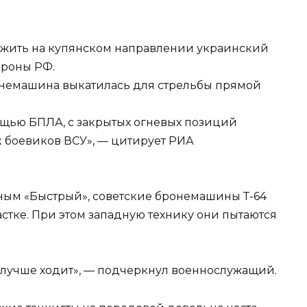
жить на купянском направлении украинский
ороны РФ.
онемашина выкатилась для стрельбы прямой
ощью БПЛА, с закрытых огневых позиций
к боевиков ВСУ», — цитирует РИА
вным «Быстрый», советские бронемашины Т-64
астке. При этом западную технику они пытаются
а лучше ходит», — подчеркнул военнослужащий.