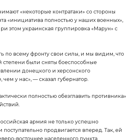
имают «некоторые контратаки» со стороны
нта «инициатива полностью у наших военных»,
При этом украинская группировка «Марун» с
 по всему фронту свои силы, и мы видим, что
й степени были сняты боеспособные
авлении донецкого и херсонского
 чем у нас», — сказал губернатор.
рактически полностью обезглавить противника»
йствий.
российская армия не только успешно
и поступательно продвигается вперед. Так, ей
еверо-восточнее населенного пункта