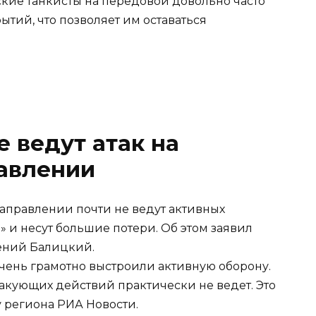
кие танкисты на передовой довольно часто
ытий, что позволяет им оставаться
е ведут атак на
авлении
аправлении почти не ведут активных
 и несут большие потери. Об этом заявил
ений Балицкий.
очень грамотно выстроили активную оборону.
такующих действий практически не ведет. Это
у региона РИА Новости.