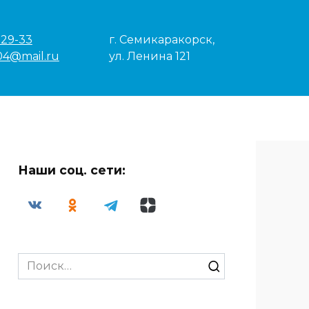
-29-33
г. Семикаракорск,
04@mail.ru
ул. Ленина 121
Наши соц. сети:
Search
for: