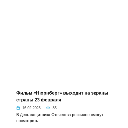
Фильм «Нюрнберг» выходит на
экраны страны 23 февраля
16.02.2023
85
В День защитника Отечества россияне
смогут посмотреть
ОБЩЕСТВО
Ростовская область принимает
участников Общероссийского
семинара региональных штабов
#МЫВМЕСТЕ
16.02.2023
24
По информации заместителя губернатора
Ростовской области