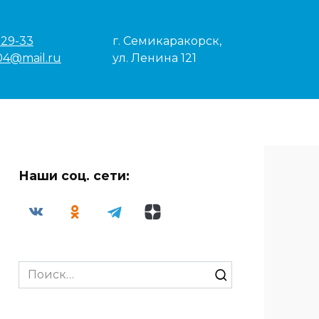
-29-33
г. Семикаракорск,
04@mail.ru
ул. Ленина 121
Наши соц. сети:
Search
for: