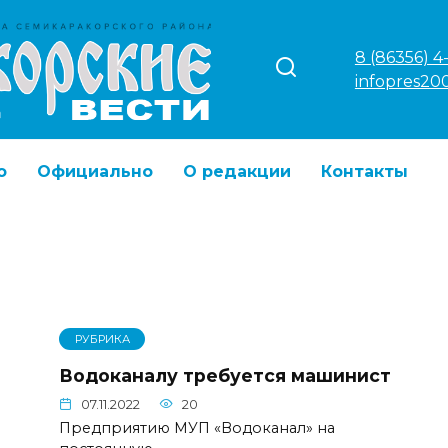
8 (86356) 4
infopres20
о
Официально
О редакции
Контакты
РУБРИКА
Водоканалу требуется машинист
07.11.2022
20
Предприятию МУП «Водоканал» на