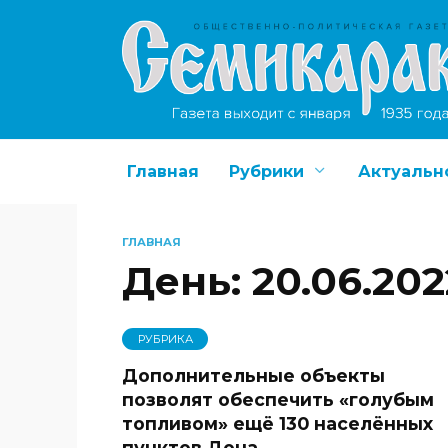
Перейти
к
содержанию
Главная
Рубрики
Актуальн
ГЛАВНАЯ
День:
20.06.202
РУБРИКА
Дополнительные объекты
позволят обеспечить «голубым
топливом» ещё 130 населённых
пунктов Дона