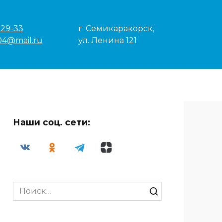
-29-33
г. Семикаракорск,
04@mail.ru
ул. Ленина 121
Наши соц. сети:
Search
for: