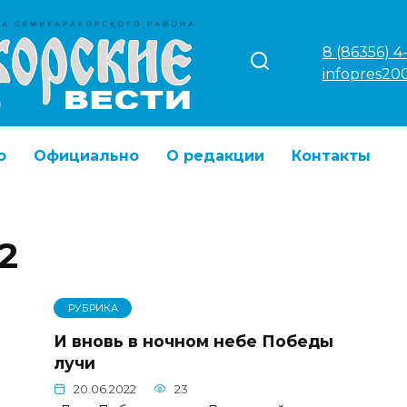
8 (86356) 4
infopres20
о
Официально
О редакции
Контакты
2
РУБРИКА
И вновь в ночном небе Победы
лучи
20.06.2022
23