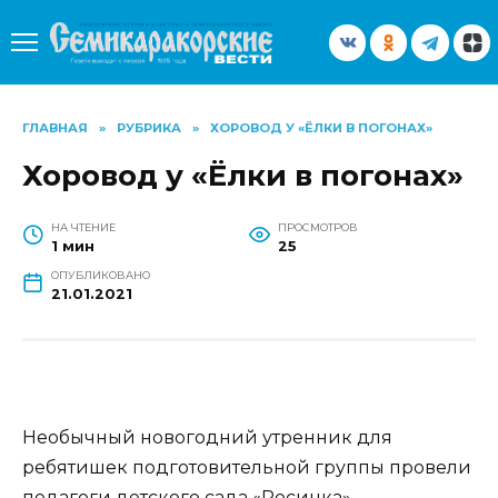
Перейти
к
содержанию
ГЛАВНАЯ
»
РУБРИКА
»
ХОРОВОД У «ЁЛКИ В ПОГОНАХ»
Хоровод у «Ёлки в погонах»
НА ЧТЕНИЕ
ПРОСМОТРОВ
1 мин
25
ОПУБЛИКОВАНО
21.01.2021
Необычный новогодний утренник для
ребятишек подготовительной группы провели
педагоги детского сада «Росинка».