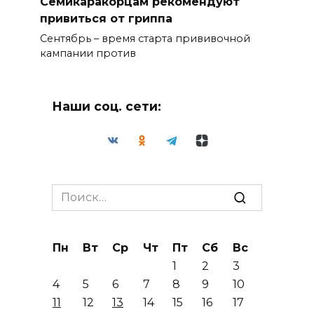
Семикаракорцам рекомендуют
привиться от гриппа
Сентябрь – время старта прививочной
кампании против
Наши соц. сети:
Search
for:
Пн
Вт
Ср
Чт
Пт
Сб
Вс
1
2
3
4
5
6
7
8
9
10
11
12
13
14
15
16
17