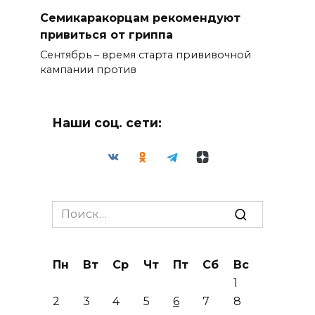
Семикаракорцам рекомендуют
привиться от гриппа
Сентябрь – время старта прививочной
кампании против
Наши соц. сети:
Search
for:
Пн
Вт
Ср
Чт
Пт
Сб
Вс
1
2
3
4
5
6
7
8