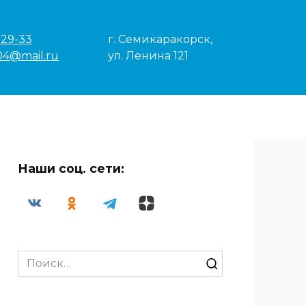
-29-33
г. Семикаракорск,
04@mail.ru
ул. Ленина 121
Наши соц. сети:
Search
for: