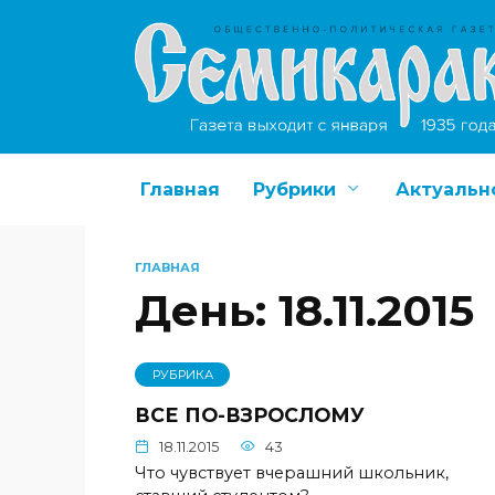
Перейти
к
содержанию
Главная
Рубрики
Актуальн
ГЛАВНАЯ
День:
18.11.2015
РУБРИКА
ВСЕ ПО-ВЗРОСЛОМУ
18.11.2015
43
Что чувствует вчерашний школьник,