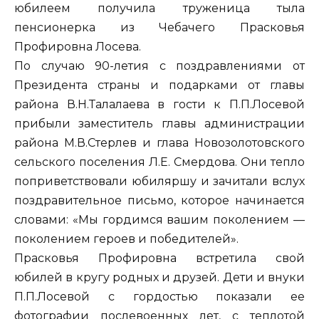
юбилеем получила труженица тыла
пенсионерка из Чебачего Прасковья
Профировна Лосева.
По случаю 90-летия с поздравлениями от
Президента страны и подарками от главы
района В.Н.Талалаева в гости к П.П.Лосевой
прибыли заместитель главы администрации
района М.В.Стерлев и глава Новозолотовского
сельского поселения Л.Е. Смердова. Они тепло
поприветствовали юбиляршу и зачитали вслух
поздравительное письмо, которое начинается
словами: «Мы гордимся вашим поколением —
поколением героев и победителей».
Прасковья Профировна встретила свой
юбилей в кругу родных и друзей. Дети и внуки
П.П.Лосевой с гордостью показали ее
фотографии послевоенных лет, с теплотой