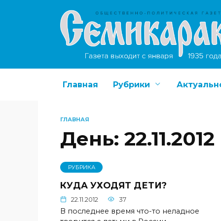
Перейти
к
содержанию
Главная
Рубрики
Актуальн
ГЛАВНАЯ
День:
22.11.2012
РУБРИКА
КУДА УХОДЯТ ДЕТИ?
22.11.2012
37
В последнее время что-то неладное