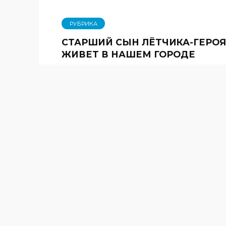
РУБРИКА
СТАРШИЙ СЫН ЛЁТЧИКА-ГЕРОЯ
ЖИВЕТ В НАШЕМ ГОРОДЕ
22.11.2012
516
Судьбы людские Это казалось
невероятным — в нашем городе