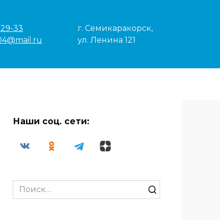
-29-33
г. Семикаракорск,
04@mail.ru
ул. Ленина 121
Наши соц. сети:
Search
for: