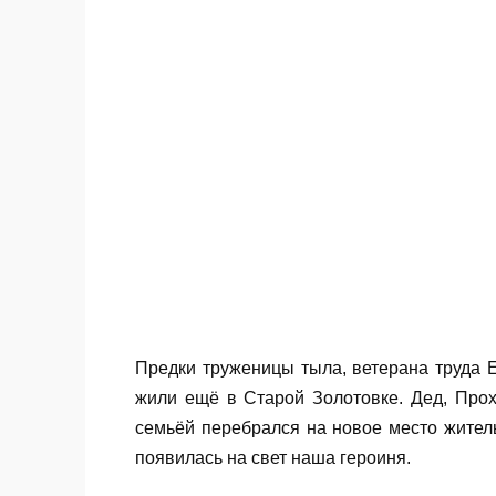
Предки труженицы тыла, ветеран
коренные казаки, жили ещё в Старой
один из первых со своей семьёй пер
Новозолотовскую. Там в 1928 году и п