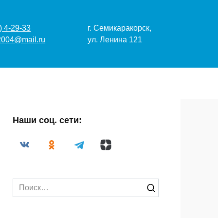
-29-33
г. Семикаракорск,
04@mail.ru
ул. Ленина 121
Наши соц. сети:
Search
for: