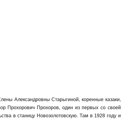
а труда Елены Александровны Старыгиной,
 Золотовке. Дед, Прохор Прохорович Прохоров,
ебрался на новое место жительства в станицу
оявилась на свет наша героиня.