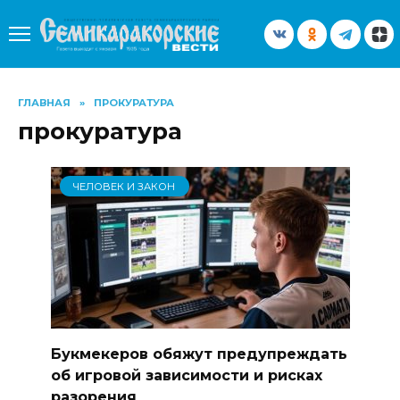
Перейти
к
содержанию
ГЛАВНАЯ
»
ПРОКУРАТУРА
прокуратура
ЧЕЛОВЕК И ЗАКОН
Букмекеров обяжут предупреждать
об игровой зависимости и рисках
разорения