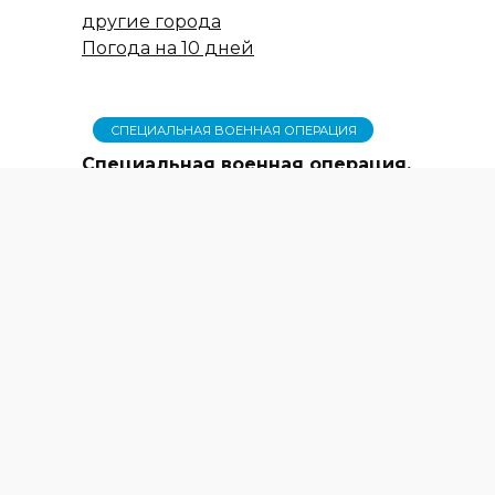
другие города
Погода на 10 дней
СПЕЦИАЛЬНАЯ ВОЕННАЯ ОПЕРАЦИЯ
Специальная военная операция.
События 18 мая
СВОИХ НЕ БРОСАЕМ
Топилинцы давно влились в
волонтёрскую заботу о бойцах
У СЕЛА ПОЯВИЛАСЬ
ПЕРСПЕКТИВА
АКТУАЛЬНО