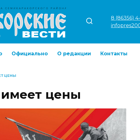
8 (86356) 4
infopres20
о
Официально
О редакции
Контакты
ЕТ ЦЕНЫ
 имеет цены