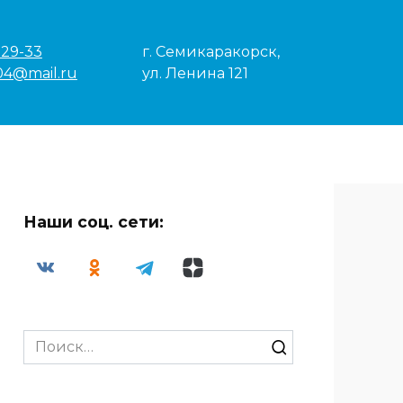
-29-33
г. Семикаракорск,
04@mail.ru
ул. Ленина 121
Наши соц. сети:
Search
for: