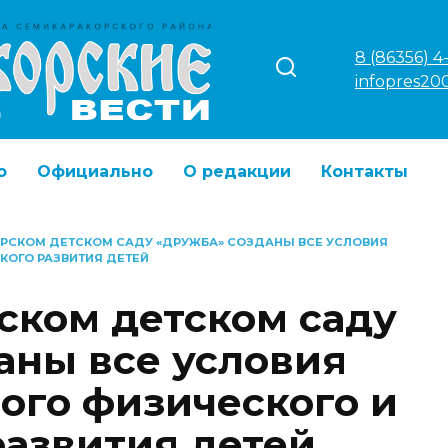
8 (86356) 4
infopres20
о
Официально
О редакции
Контакты
ОРСКОМ ДЕТСКОМ САДУ «ДРУЖБА» СОЗДАНЫ ВСЕ УСЛОВИЯ
КОГО РАЗВИТИЯ ДЕТЕЙ
ском детском саду
аны все условия
ого физического и
развития детей