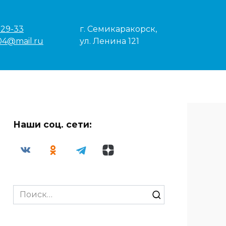
-29-33
г. Семикаракорск,
04@mail.ru
ул. Ленина 121
Наши соц. сети:
Search
for: