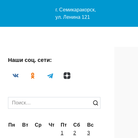
) 4-29-33
г. Семикаракорск,
2004@mail.ru
ул. Ленина 121
Наши соц. сети:
Search
for: