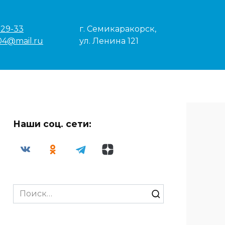
-29-33
г. Семикаракорск,
04@mail.ru
ул. Ленина 121
Наши соц. сети:
Search
for: