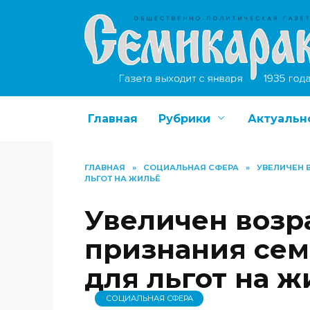
Перейти
к
содержанию
Главная
Рубрики
Актуальн
ГЛАВНАЯ
»
СОЦИАЛЬНАЯ СФЕРА
»
УВЕЛИЧЕН 
ЛЬГОТ НА ЖИЛЬЁ
Увеличен возр
признания сем
для льгот на ж
СОЦИАЛЬНАЯ СФЕРА