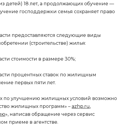
з детей) 18 лет, а продолжающих обучение —
олучение господдержки семья сохраняет право
асти предоставляются следующие виды
бретении (строительстве) жилья:
сти стоимости в размере 30%;
асти процентных ставок по жилищным
чение первых пяти лет.
ах по улучшению жилищных условий возможно
тство жилищных программ» –
azhp.ru
,
ию
», написав обращение через сервис
чном приеме в агентстве.