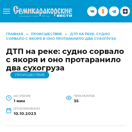
Перейти
к
содержанию
ГЛАВНАЯ
»
ПРОИСШЕСТВИЕ
»
ДТП НА РЕКЕ: СУДНО
СОРВАЛО С ЯКОРЯ И ОНО ПРОТАРАНИЛО ДВА СУХОГРУЗА
ДТП на реке: судно сорвало
с якоря и оно протаранило
два сухогруза
ПРОИСШЕСТВИЕ
НА ЧТЕНИЕ
ПРОСМОТРОВ
1 мин
35
ОПУБЛИКОВАНО
10.10.2023