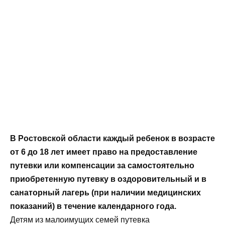
В Ростовской области каждый ребенок в возрасте
от 6 до 18 лет имеет право на предоставление
путевки или компенсации за самостоятельно
приобретенную путевку в оздоровительный и в
санаторный лагерь (при наличии медицинских
показаний) в течение календарного года.
Детям из малоимущих семей путевка
предоставляется бесплатно или выплачивается
компенсация за самостоятельно приобретенную
путевку в размере 100%. Дети из семей,
среднедушевой доход которых не превышает 150%
величины прожиточного минимума, могут вернуть
90% стоимости путевки.
Для остальных детей компенсация составит 50%, но