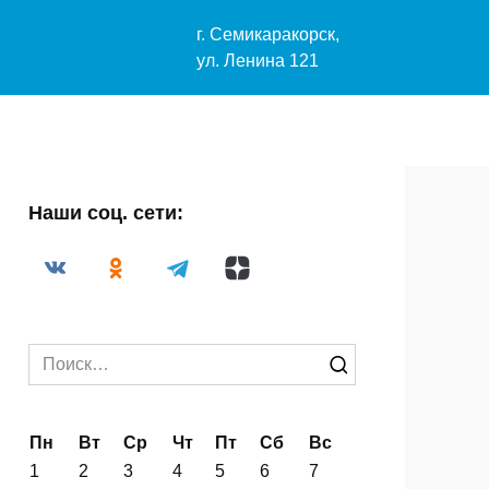
-29-33
г. Семикаракорск,
04@mail.ru
ул. Ленина 121
Наши соц. сети:
Search
for: