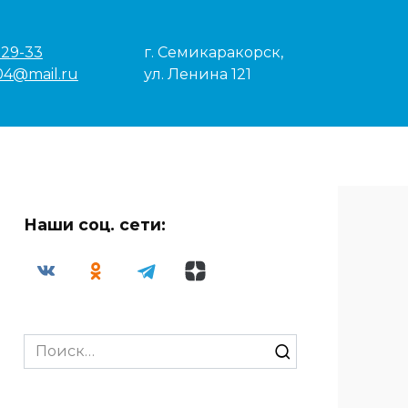
-29-33
г. Семикаракорск,
04@mail.ru
ул. Ленина 121
Наши соц. сети:
Search
for: