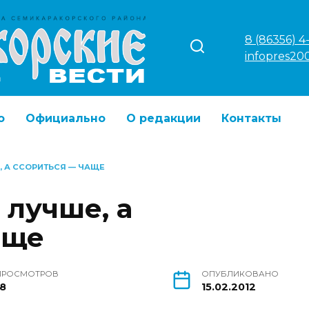
8 (86356) 4
infopres20
о
Официально
О редакции
Контакты
, А ССОРИТЬСЯ — ЧАЩЕ
 лучше, а
аще
ПРОСМОТРОВ
ОПУБЛИКОВАНО
18
15.02.2012