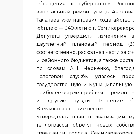
обращения к губернатору Росто
капитальный ремонт улицы Авилова 
Талалаев уже направил ходатайство
юбилею — 340-летию г. Семикаракорс
Депутаты утвердили изменения 
двухлетний плановый период (201
соответственно, расходная части за с
и районного бюджетов, а также роста
по словам А.Н. Черненко, благо
налоговой службы удалось пер
государственную и муниципальную 
наиболее острых проблем — ремонт 
и другие нужды. Решение бу
«Семикаракорские вести».
Утверждены план приватизации му
теплотрассы обретут новых собст
гражданин города Семикаракорска