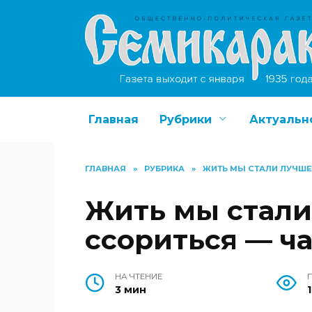
Перейти
к
содержанию
Главная
Рубрики
Актуальн
ГЛАВНАЯ
»
РУБРИКА
»
ЖИТЬ МЫ СТАЛИ ЛУЧШЕ
Жить мы стали
ссориться — ч
НА ЧТЕНИЕ
3 мин