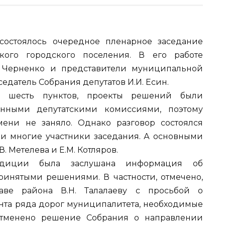
 состоялось очередное пленарное заседание
кого городского поселения. В его работе
. Черненко и представители муниципальной
едатель Собрания депутатов И.И. Есин.
о шесть пунктов, проекты решений были
янными депутатскими комиссиями, поэтому
ени не заняло. Однако разговор состоялся
ли многие участники заседания. А основными
 Метелева и Е.М. Котляров.
адиции была заслушана информация об
ринятыми решениями. В частности, отмечено,
аве района В.Н. Талалаеву с просьбой о
та ряда дорог муниципалитета, необходимые
Отменено решение Собрания о направлении